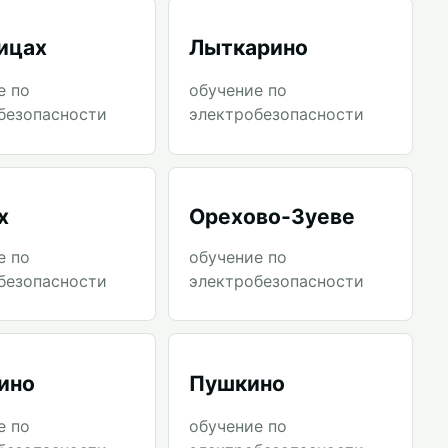
ицах
Лыткарино
е по
обучение по
безопасности
электробезопасности
х
Орехово-Зуеве
е по
обучение по
безопасности
электробезопасности
ино
Пушкино
е по
обучение по