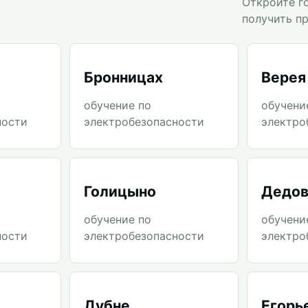
Откройте г
получить п
Бронницах
Верея
обучение по
обучени
ности
электробезопасности
электро
Голицыно
Дедов
обучение по
обучени
ности
электробезопасности
электро
Дубне
Егорь