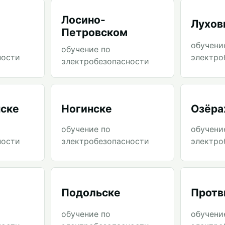
Лосино-
Лухов
Петровском
обучени
обучение по
ности
электро
электробезопасности
ске
Ногинске
Озёра
обучение по
обучени
ности
электробезопасности
электро
Подольске
Протв
обучение по
обучени