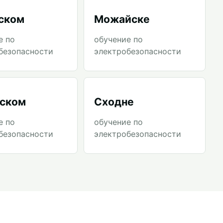
ском
Можайске
е по
обучение по
безопасности
электробезопасности
ском
Сходне
е по
обучение по
безопасности
электробезопасности