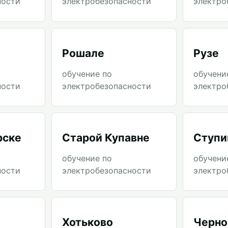
ности
электробезопасности
электро
Рошале
Рузе
обучение по
обучени
ности
электробезопасности
электро
рске
Старой Купавне
Ступи
обучение по
обучени
ности
электробезопасности
электро
Хотьково
Черно