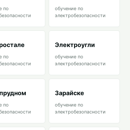
е по
обучение по
безопасности
электробезопасности
ростале
Электроугли
е по
обучение по
безопасности
электробезопасности
прудном
Зарайске
е по
обучение по
безопасности
электробезопасности