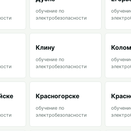
обучение по
обучени
ности
электробезопасности
электро
Клину
Колом
обучение по
обучени
ности
электробезопасности
электро
йске
Красногорске
Красн
обучение по
обучени
ности
электробезопасности
электро