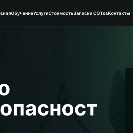
авная
Обучение
Услуги
Стоимость
Записки СОТов
Контакты
о
опасност