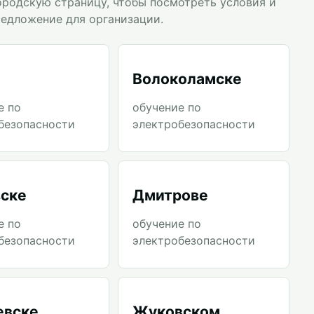
ородскую страницу, чтобы посмотреть условия и
редложение для организации.
Волоколамске
е по
обучение по
безопасности
электробезопасности
ске
Дмитрове
е по
обучение по
безопасности
электробезопасности
евске
Жуковском