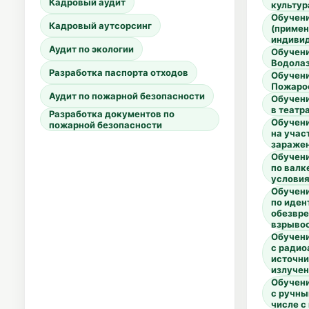
Кадровый аудит
культур
Обучени
Кадровый аутсорсинг
(примен
индиви
Аудит по экологии
Обучени
Водола
Разработка паспорта отходов
Обучени
Пожаро
Аудит по пожарной безопасности
Обучени
в театр
Разработка документов по
Обучени
пожарной безопасности
на учас
зараже
Обучени
по валк
услови
Обучени
по иден
обезвр
взрыво
Обучени
с ради
источн
излуче
Обучени
с ручны
числе с