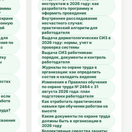
инструктаж в 2026 году: как
раммы
разработать программу и
?
оформить проведение
охране
Внутреннее расследование
ионную
несчастного случая:
ой
практический алгоритм для
работодателя
 для
Выдача дерматологических СИЗ в
ния по
2026 году: нормы, учет и
ез
проверка системы
Выдача СИЗ работникам:
тку
порядок, документы и контроль
ы
работодателя
Журналы по охране труда в
организации: как определить
состав и наладить ведение
естах
Изменения в Правилах обучения
по охране труда № 2464 с 31
августа 2026 года: план
 если
подготовки работодателя
аботе
Как отработать практические
о
навыки при обучении работам на
руда?
высоте
Какие документы по охране труда
своения
должны быть в организации в
2026 году
Коллективные средства защиты: