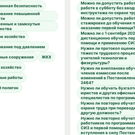
Можно ли допустить работ
ионная безопасность
работе в субботу без ввод
инструктажа по охране тр
ование повышенной
Можно ли допустить работ
сти
стажировке до обучения 
ченные и замкнутые
оказанию первой помощи
анства
Можно ли с 1 сентября 202
е хозяйство
дистанционно обучать пе
помощи и применению СИ
ование под давлением
Нужен ли протокол оценк
тяжести трудового процес
ные сооружения
ЖКХ
учителей технологии и
физкультуры?
 хозяйство
Нужно ли внепланово обу
членов комиссии после
ные работы
изменений в Постановлен
2464?
 полигон
Нужно ли обучать бухгалт
юристов и других офисны
специалистов по програм
Нужно ли повторно обучат
охране труда при перевод
другую должность?
Нужно ли повторно обуча
работников по программам
СИЗ и первой помощи пос
вступления в силу Поста