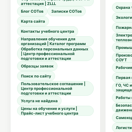
аттестация | ZLLL
Охрана 
Блог СОТов
Записки СОТов
Экологи
Карта сайта
Пожарн
Контакты учебного центра
Электро
Направления обучения для
теплоэн
организаций | Каталог программ
Промыш
Обработка персональных данных
| Центр профессиональной
Произво
подготовки и аттестации
СОУТ
Образцы заявок
Рабочи
Поиск по сайту
Первая
Пользовательское соглашение |
ГО, ЧС 
Центр профессиональной
защище
подготовки и аттестации
Работы 
Услуга не найдена
Безопас
Цены на обучение и услуги |
движен
Прайс-лист учебного центра
Самохо
Логисти