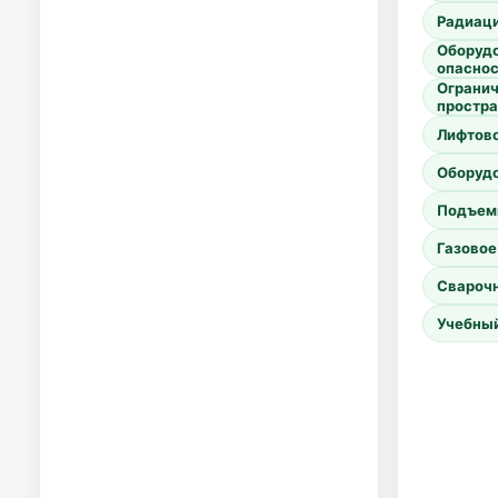
Радиац
Оборуд
опасно
Ограни
простр
Лифтово
Оборуд
Подъем
Газовое
Свароч
Учебный