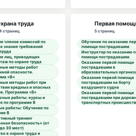
храна труда
Первая помощ
4 страниц
5 страниц
е членов комиссий по
Обучение по оказанию пе
е знания требований
помощи пострадавшим
труда
Инструктор по оказанию 
е лиц, проводящих
помощи пострадавшим
таж по охране труда
Оказание первой помощи
сные методы работ
пострадавшим в
нной опасности.
образовательных организ
мма «В»
Оказание первой помощи
ные методы работ при
пострадавшим на борту
твии вредных и опасных
воздушного судна
в. Программа «Б»
Оказание первой помощи
сные работы: курсы и
пострадавшим при дорож
е по программе В
транспортных происшест
е работы: Обучение по
мме В
тивный тренинг
нная безопасность» (от
 до 30 мест)
во в охране труда и