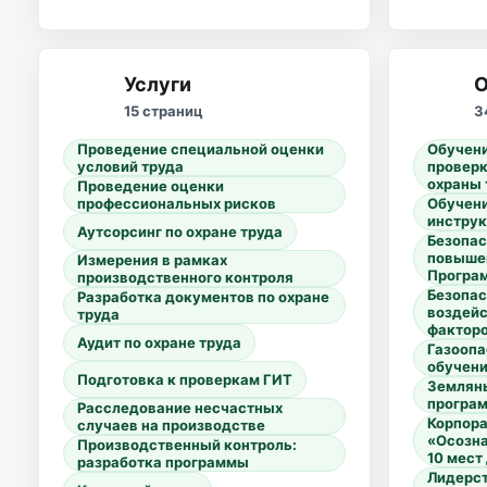
Услуги
О
15 страниц
3
Проведение специальной оценки
Обучени
условий труда
проверк
охраны 
Проведение оценки
профессиональных рисков
Обучени
инструк
Аутсорсинг по охране труда
Безопа
повыше
Измерения в рамках
Програ
производственного контроля
Безопас
Разработка документов по охране
воздейс
труда
факторо
Аудит по охране труда
Газоопа
обучени
Подготовка к проверкам ГИТ
Земляны
програ
Расследование несчастных
Корпора
случаев на производстве
«Осозна
Производственный контроль:
10 мест
разработка программы
Лидерст