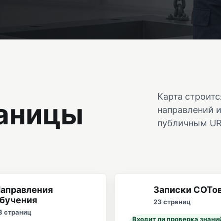
Карта строитс
аницы
направлений 
публичным UR
аправления
Записки СОТо
бучения
23 страниц
3 страниц
Входит ли проверка знани