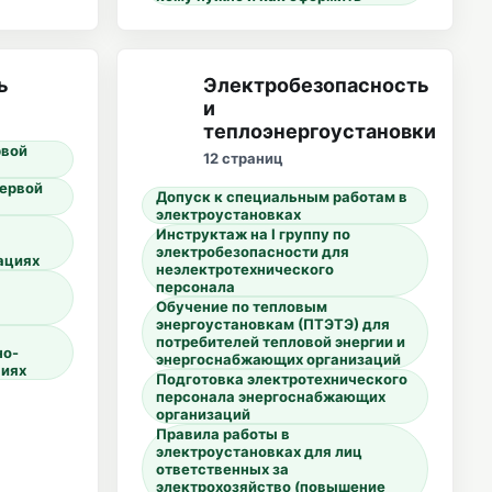
ь
Электробезопасность
и
теплоэнергоустановки
рвой
12 страниц
первой
Допуск к специальным работам в
электроустановках
Инструктаж на I группу по
электробезопасности для
ациях
неэлектротехнического
персонала
Обучение по тепловым
энергоустановкам (ПТЭТЭ) для
потребителей тепловой энергии и
но-
энергоснабжающих организаций
виях
Подготовка электротехнического
персонала энергоснабжающих
организаций
Правила работы в
электроустановках для лиц
ответственных за
электрохозяйство (повышение