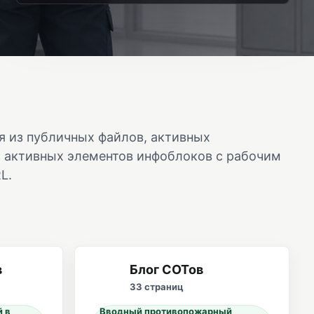
я из публичных файлов, активных
и активных элементов инфоблоков с рабочим
L.
в
Блог СОТов
33 страниц
й в
Вводный противопожарный