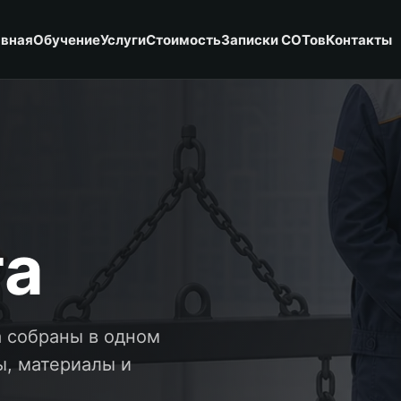
авная
Обучение
Услуги
Стоимость
Записки СОТов
Контакты
та
а собраны в одном
ы, материалы и