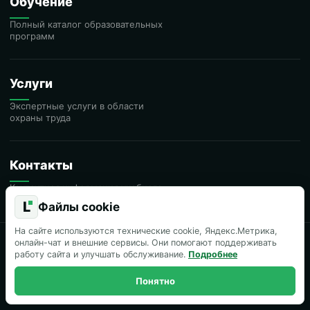
Обучение
Полный каталог образовательных
программ
Услуги
Экспертные услуги в области
охраны труда
Контакты
Контактная информация учебного
центра
L
Файлы cookie
На сайте используются технические cookie, Яндекс.Метрика,
онлайн-чат и внешние сервисы. Они помогают поддерживать
Лицензия
работу сайта и улучшать обслуживание.
Подробнее
на образовательную деятельность
Понятно
Внесены в реестр
Минтруда