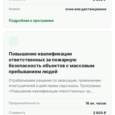
очно или дистанционно
Формат
Подробнее о программе
Повышение квалификации
ответственных за пожарную
безопасность объектов с массовым
пребыванием людей
Отрабатываем решения по эвакуации, применению
огнетушителей и действиям персонала. Программа
«Повышение квалификации ответственных за
пожарную безопасность объектов с массовым
пребыванием людей» для специалистов и
16 ак. часов
Продолжительность
корпоративных групп.
2 800 ₽
Стоимость