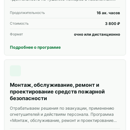
пунктах, на производственных объектах и объектах
инфраструктуры» для специалистов и корпоративных
16 ак. часов
Продолжительность
групп.
3 800 ₽
Стоимость
очно или дистанционно
Формат
Подробнее о программе
Монтаж, обслуживание, ремонт и
проектирование средств пожарной
безопасности
Отрабатываем решения по эвакуации, применению
огнетушителей и действиям персонала. Программа
«Монтаж, обслуживание, ремонт и проектирование
средств пожарной безопасности» для специалистов и