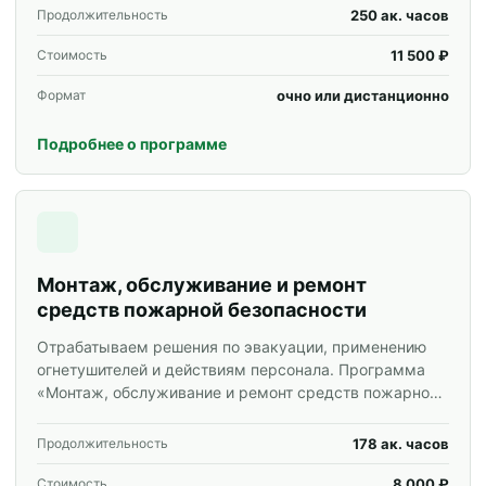
корпоративных групп.
250 ак. часов
Продолжительность
11 500 ₽
Стоимость
очно или дистанционно
Формат
Подробнее о программе
Монтаж, обслуживание и ремонт
средств пожарной безопасности
Отрабатываем решения по эвакуации, применению
огнетушителей и действиям персонала. Программа
«Монтаж, обслуживание и ремонт средств пожарной
безопасности» для специалистов и корпоративных
групп.
178 ак. часов
Продолжительность
8 000 ₽
Стоимость