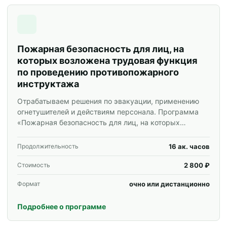
Пожарная безопасность для лиц, на
которых возложена трудовая функция
по проведению противопожарного
инструктажа
Отрабатываем решения по эвакуации, применению
огнетушителей и действиям персонала. Программа
«Пожарная безопасность для лиц, на которых
возложена трудовая функция по проведению
противопожарного инструктажа» для специалистов и
16 ак. часов
Продолжительность
корпоративных групп.
2 800 ₽
Стоимость
очно или дистанционно
Формат
Подробнее о программе