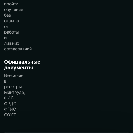
пройти
обучение
без
отрыва
от
работы
и
лишних
согласований.
Официальные
документы
Внесение
в
реестры
Минтруда,
ФИС
ФРДО,
ФГИС
СОУТ