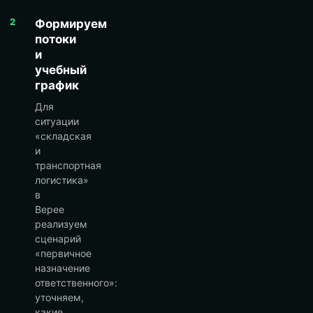
2
Формируем
потоки
и
учебный
график
Для
ситуации
«складская
и
транспортная
логистика»
в
Верее
реализуем
сценарий
«первичное
назначение
ответственного»:
уточняем,
какие