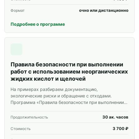
очно или дистанционно
Формат
Подробнее о программе
Правила безопасности при выполнении
работ с использованием неорганических
жидких кислот и щелочей
На примерах разбираем документацию,
экологические риски и обращение с отходами.
Программа «Правила безопасности при выполнении
работ с использованием неорганических жидких
кислот и щелочей» для специалистов и
30 ак. часов
Продолжительность
корпоративных групп.
3 700 ₽
Стоимость