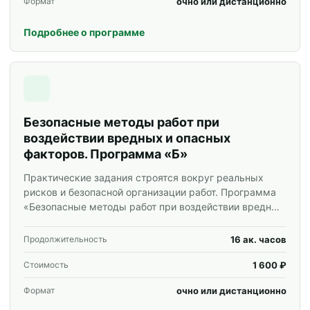
очно или дистанционно
Формат
Подробнее о программе
Безопасные методы работ при
воздействии вредных и опасных
факторов. Программа «Б»
Практические задания строятся вокруг реальных
рисков и безопасной организации работ. Программа
«Безопасные методы работ при воздействии вредных
и опасных факторов. Программа «Б»» для
специалистов и корпоративных групп.
16 ак. часов
Продолжительность
1 600 ₽
Стоимость
очно или дистанционно
Формат