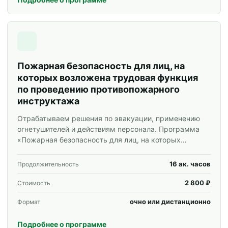
Пожарная безопасность для лиц, на
которых возложена трудовая функция
по проведению противопожарного
инструктажа
Отрабатываем решения по эвакуации, применению
огнетушителей и действиям персонала. Программа
«Пожарная безопасность для лиц, на которых
возложена трудовая функция по проведению
противопожарного инструктажа» для специалистов и
16 ак. часов
Продолжительность
корпоративных групп.
2 800 ₽
Стоимость
очно или дистанционно
Формат
Подробнее о программе