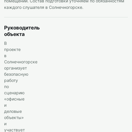
помещений. Состав подготовки уточняем по обязанностям
каждого слушателя в Солнечногорске.
Руководитель
объекта
В
проекте
в
Солнечногорске
организует
безопасную
работу
по
сценарию
«офисные
и
деловые
объекты»
и
участвует