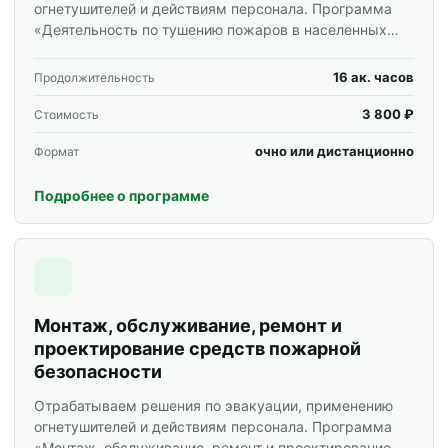
огнетушителей и действиям персонала. Программа
«Деятельность по тушению пожаров в населенных
пунктах, на производственных объектах и объектах
инфраструктуры» для специалистов и корпоративных
16 ак. часов
Продолжительность
групп.
3 800 ₽
Стоимость
очно или дистанционно
Формат
Подробнее о программе
Монтаж, обслуживание, ремонт и
проектирование средств пожарной
безопасности
Отрабатываем решения по эвакуации, применению
огнетушителей и действиям персонала. Программа
«Монтаж, обслуживание, ремонт и проектирование