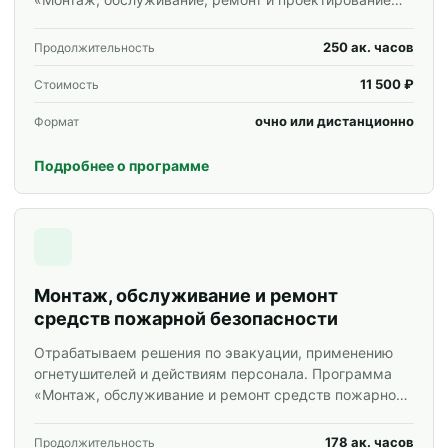
средств пожарной безопасности» для специалистов и
корпоративных групп.
250 ак. часов
Продолжительность
11 500 ₽
Стоимость
очно или дистанционно
Формат
Подробнее о программе
Монтаж, обслуживание и ремонт
средств пожарной безопасности
Отрабатываем решения по эвакуации, применению
огнетушителей и действиям персонала. Программа
«Монтаж, обслуживание и ремонт средств пожарной
безопасности» для специалистов и корпоративных
групп.
178 ак. часов
Продолжительность