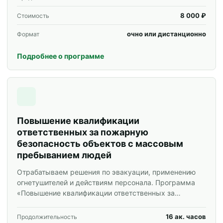
8 000 ₽
Стоимость
очно или дистанционно
Формат
Подробнее о программе
Повышение квалификации
ответственных за пожарную
безопасность объектов с массовым
пребыванием людей
Отрабатываем решения по эвакуации, применению
огнетушителей и действиям персонала. Программа
«Повышение квалификации ответственных за
пожарную безопасность объектов с массовым
пребыванием людей» для специалистов и
16 ак. часов
Продолжительность