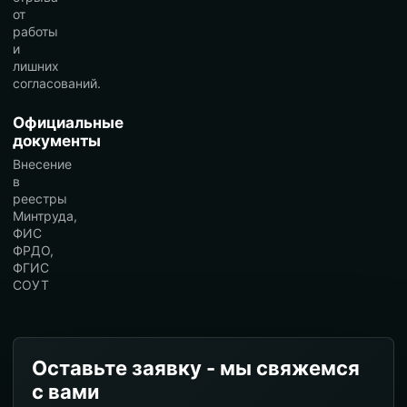
от
работы
и
лишних
согласований.
Официальные
документы
Внесение
в
реестры
Минтруда,
ФИС
ФРДО,
ФГИС
СОУТ
Оставьте заявку - мы свяжемся
с вами