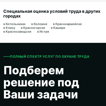
Специальная оценка условий труда в других
городах
в Котельниках
в Коломне
в Красноармейске
в Клину
в Красногорске
в Кашире
в Краснозаводске
в Истре
ПОЛНЫЙ СПЕКТР УСЛУГ ПО ОХРАНЕ ТРУДА
Подберем
решение под
Ваши задачи