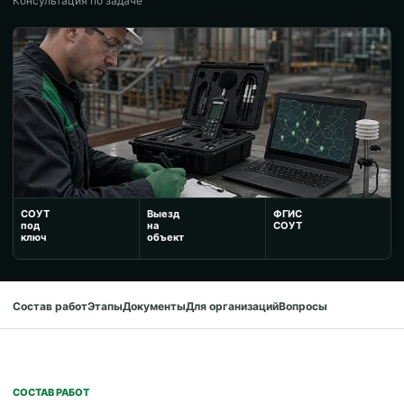
Консультация по задаче
СОУТ
Выезд
ФГИС
под
на
СОУТ
ключ
объект
Состав работ
Этапы
Документы
Для организаций
Вопросы
СОСТАВ РАБОТ