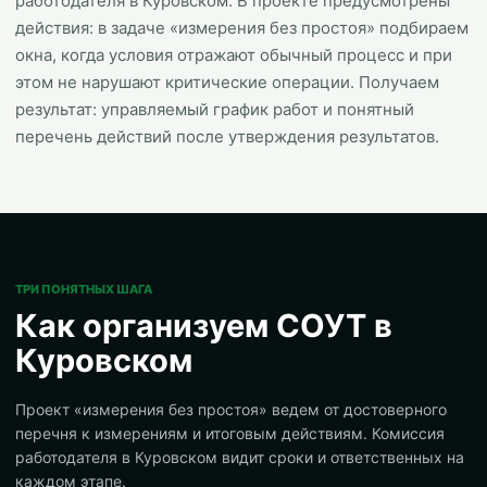
работодателя в Куровском. В проекте предусмотрены
действия: в задаче «измерения без простоя» подбираем
окна, когда условия отражают обычный процесс и при
этом не нарушают критические операции. Получаем
результат: управляемый график работ и понятный
перечень действий после утверждения результатов.
ТРИ ПОНЯТНЫХ ШАГА
Как организуем СОУТ в
Куровском
Проект «измерения без простоя» ведем от достоверного
перечня к измерениям и итоговым действиям. Комиссия
работодателя в Куровском видит сроки и ответственных на
каждом этапе.