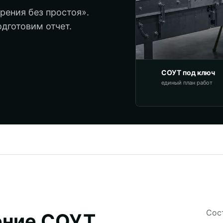
ения без простоя».
дготовим отчет.
СОУТ под ключ
единый план работ
Сос
ение СОУТ