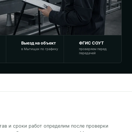
Выезд на объект
ФГИС СОУТ
в Мытищах по графику
проверяем перед
передачей
тав и сроки работ определим после проверки