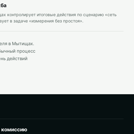
жба
ах контролирует итоговые действия по сценарию «сеть
вует в задаче «измерения без простоя».
теля в Мытищах.
обычный процесс
ень действий
и комиссию