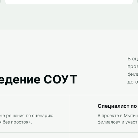
В с
про
фил
ведение СОУТ
до 
Специалист по
ые решения по сценарию
В проекте в Мытищ
 без простоя».
филиалов» и участ