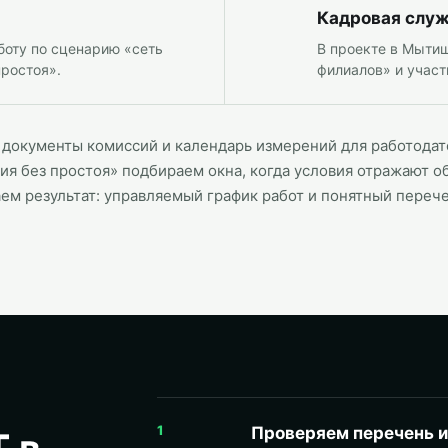
Кадровая слу
боту по сценарию «сеть
В проекте в Мытищ
простоя».
филиалов» и участ
, документы комиссий и календарь измерений для работода
ия без простоя» подбираем окна, когда условия отражают 
ем результат: управляемый график работ и понятный переч
1
Проверяем перечень 
 в