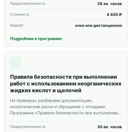
корпоративных групп.
38 ак. часов
Продолжительность
4 400 ₽
Стоимость
очно или дистанционно
Формат
Подробнее о программе
Правила безопасности при выполнении
работ с использованием неорганических
жидких кислот и щелочей
На примерах разбираем документацию,
экологические риски и обращение с отходами.
Программа «Правила безопасности при выполнении
работ с использованием неорганических жидких
кислот и щелочей» для специалистов и
30 ак. часов
Продолжительность
корпоративных групп.