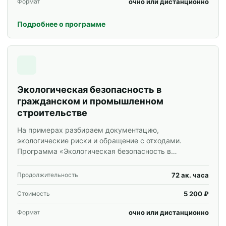
очно или дистанционно
Формат
Подробнее о программе
Экологическая безопасность в
гражданском и промышленном
строительстве
На примерах разбираем документацию,
экологические риски и обращение с отходами.
Программа «Экологическая безопасность в
гражданском и промышленном строительстве» для
специалистов и корпоративных групп.
72 ак. часа
Продолжительность
5 200 ₽
Стоимость
очно или дистанционно
Формат